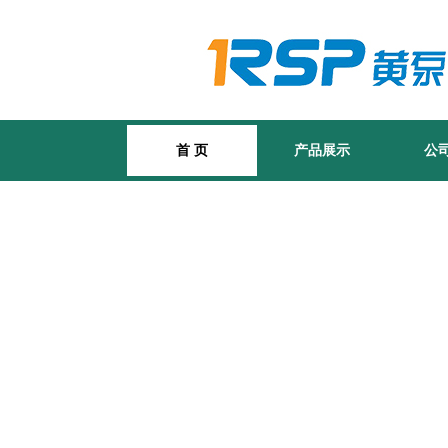
首 页
产品展示
公