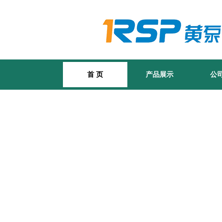
首 页
产品展示
公