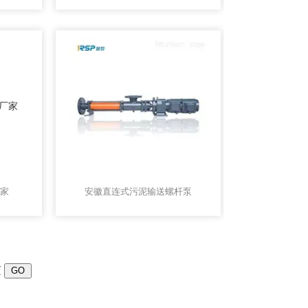
家
安徽直连式污泥输送螺杆泵
页