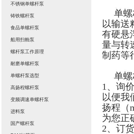
不锈钢单螺杆泵
单螺杆
铸铁螺杆泵
以输送
食品单螺杆泵
有硬悬
船用扫舱泵
量与
转
螺杆泵工作原理
制药等
耐磨单螺杆泵
单螺杆
单螺杆泵选型
1、询
高扬程螺杆泵
以便我
变频调速单螺杆泵
扬程（
进料泵
为您正
国产螺杆泵
2、订