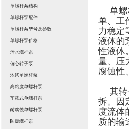
单螺杆泵结构
单
螺
单螺杆泵配件
单、工
力稳定
单螺杆泵型号及参数
液体的
单螺杆泵价格
性液体
污水螺杆泵
量、压
偏心转子泵
腐蚀性
浓浆单螺杆泵
高粘度单螺杆泵
其转子
车载式单螺杆泵
拆。因
度流体
耐腐蚀单螺杆泵
质的输
防爆螺杆泵