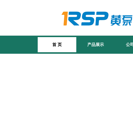
首 页
产品展示
公