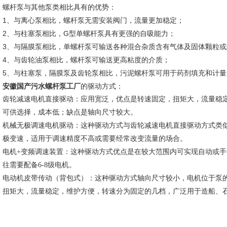
螺杆泵与其他泵类相比具有的优势：
1、与离心泵相比，螺杆泵无需安装阀门，流量更加稳定；
2、与柱塞泵相比，G型单螺杆泵具有更强的自吸能力；
3、与隔膜泵相比，单螺杆泵可输送各种混合杂质含有气体及固体颗粒
4、与齿轮油泵相比，螺杆泵可输送更高粘度的介质；
5、与柱塞泵，隔膜泵及齿轮泵相比，污泥螺杆泵可用于药剂填充和计量
安徽国产污水螺杆泵工厂
的驱动方式：
齿轮减速电机直接驱动：应用宽泛，优点是转速固定，扭矩大，流量稳
可供选择，成本低；缺点是轴向尺寸较大。
机械无极调速电机驱动：这种驱动方式与齿轮减速电机直接驱动方式类
极变速，适用于调速精度不高或需要经常改变流量的场合。
电机
+变频调速装置：这种驱动方式优点是在较大范围内可实现自动或
往需要配备6-8级电机。
电动机皮带传动（背包式）：这种驱动方式轴向尺寸较小，电机位于泵
扭矩大，流量稳定，维护方便，转速分为固定的几档，
广泛用于造船、