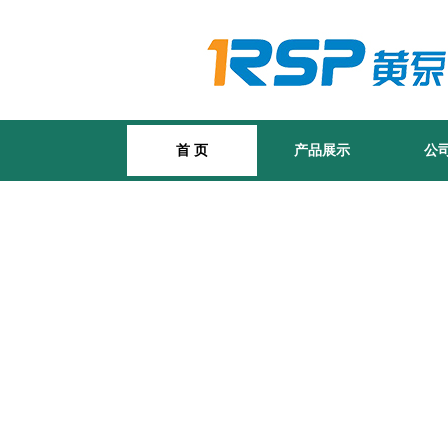
首 页
产品展示
公