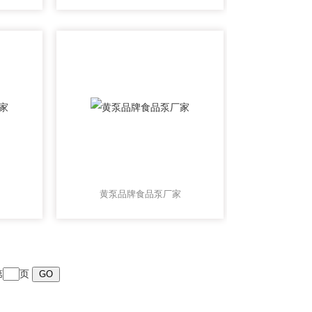
黄泵品牌食品泵厂家
第
页