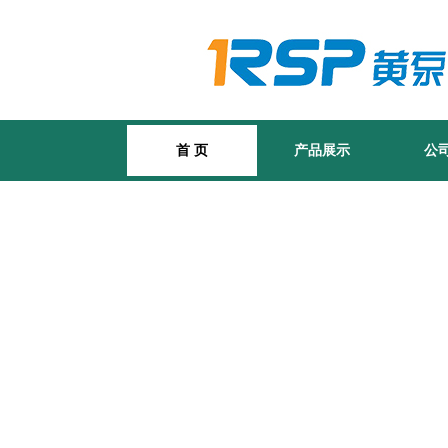
首 页
产品展示
公