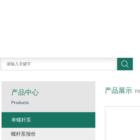
产品展示
产品中心
P
Products
单螺杆泵
螺杆泵报价