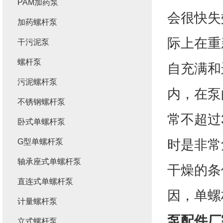
PAM加药泵
会很快失
加药螺杆泵
际上在重
干污泥泵
螺杆泵
自充满和
污泥螺杆泵
内，在泵
不锈钢螺杆泵
常不超过
卧式单螺杆泵
时是非常
G型单螺杆泵
轴承座式单螺杆泵
干燥的条
直连式单螺杆泵
因，单螺
计量螺杆泵
泵配件厂
立式螺杆泵