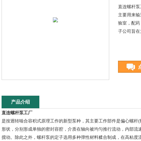
直连螺杆泵
主要用来输
验室，配药
子公司旨在
产品介绍
直连螺杆泵工厂
是按迥转啮合容积式原理工作的新型泵种，其主要工作部件是偏心螺杆(转
形状，分别形成单独的密封容腔，介质在轴向被均匀推行流动，内部流
搅动。除此之外，螺杆泵的定子选用多种弹性材料糅合制成，在高粘度