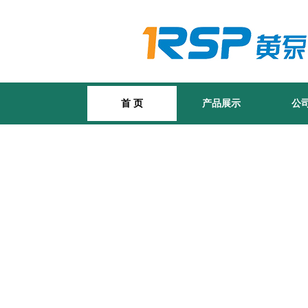
首 页
产品展示
公