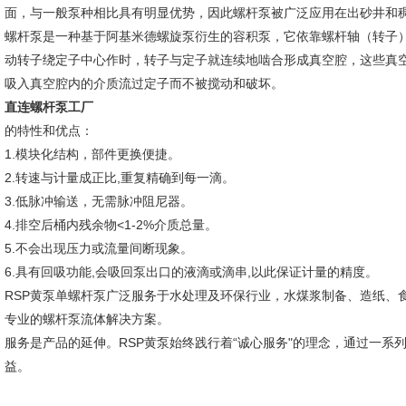
面，与一般泵种相比具有明显优势，因此螺杆泵被广泛应用在出砂井和
螺杆泵是一种基于阿基米德螺旋泵衍生的容积泵，它依靠螺杆轴（转子
动转子绕定子中心作时，转子与定子就连续地啮合形成真空腔，这些真
吸入真空腔内的介质流过定子而不被搅动和破坏。
直连螺杆泵工厂
的特性和优点：
1.模块化结构，部件更换便捷。
2.转速与计量成正比,重复精确到每一滴。
3.低脉冲输送，无需脉冲阻尼器。
4.排空后桶内残余物<1-2%介质总量。
5.不会出现压力或流量间断现象。
6.具有回吸功能,会吸回泵出口的液滴或滴串,以此保证计量的精度。
RSP黄泵单螺杆泵广泛服务于水处理及环保行业，水煤浆制备、造纸、
专业的螺杆泵流体解决方案。
服务是产品的延伸。RSP黄泵始终践行着“诚心服务"的理念，通过一
益。