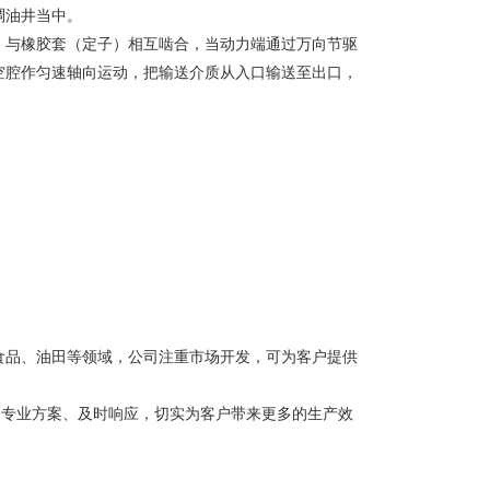
稠油井当中。
）与橡胶套（定子）相互啮合，当动力端通过万向节驱
空腔作匀速轴向运动，把输送介质从入口输送至出口，
食品、油田等领域，公司注重市场开发，可为客户提供
系列专业方案、及时响应，切实为客户带来更多的生产效