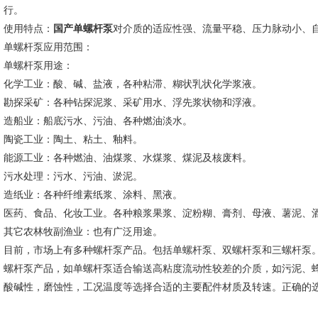
行。
使用特点：
国产
单螺杆泵
对介质的适应性强、流量平稳、压力脉动小、
单螺杆泵应用范围：
单螺杆泵用途：
化学工业：酸、碱、盐液，各种粘滞、糊状乳状化学浆液。
勘探采矿：各种钻探泥浆、采矿用水、浮先浆状物和浮液。
造船业：船底污水、污油、各种燃油淡水。
陶瓷工业：陶土、粘土、釉料。
能源工业：各种燃油、油煤浆、水煤浆、煤泥及核废料。
污水处理：污水、污油、淤泥。
造纸业：各种纤维素纸浆、涂料、黑液。
医药、食品、化妆工业。各种粮浆果浆、淀粉糊、膏剂、母液、薯泥、
其它农林牧副渔业：也有广泛用途。
目前，市场上有多种螺杆泵产品。包括单螺杆泵、双螺杆泵和三螺杆泵
螺杆泵产品，如单螺杆泵适合输送高粘度流动性较差的介质，如污泥、
酸碱性，磨蚀性，工况温度等选择合适的主要配件材质及转速。正确的