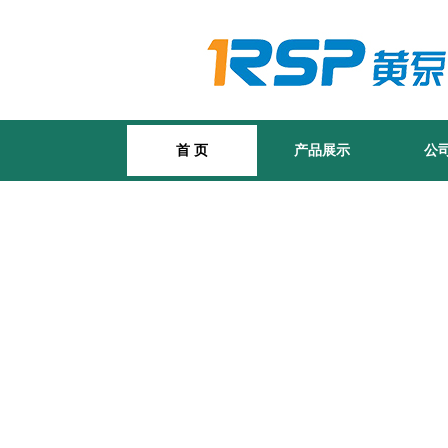
首 页
产品展示
公