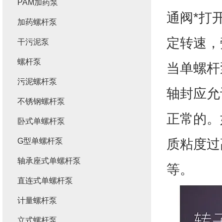
PAM加药泵
通阀*打
加药螺杆泵
定转速，
干污泥泵
螺杆泵
当单螺杆
污泥螺杆泵
轴封应允
不锈钢螺杆泵
正常的。
卧式单螺杆泵
质粘度过
G型单螺杆泵
轴承座式单螺杆泵
等。
直连式单螺杆泵
计量螺杆泵
立式螺杆泵