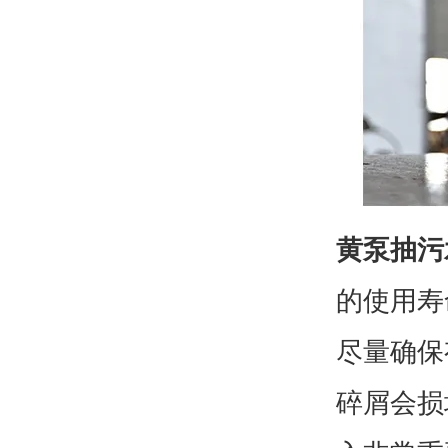
黄泵抽污
的使用寿
尽量确保
碎屑会损