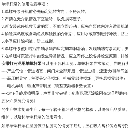
单螺杆泵的使用注意事项：
1.单螺杆泵开机前必先确定运转方向，不得反转。
2.严禁在无介质情况下空运转，以免损坏定子。
3.新安装或停机数天后的泵，不能立即起动，应先向泵体内注入适量机
4.输送高粘度或含颗粒及腐蚀性的介质后，应用水或溶剂进行冲洗，防
5.冬季应排除积液，防止冻裂。
6.单螺杆泵使用过程中轴承箱内应定期加润滑油，发现轴端有渗流时，
7.在单螺杆泵运行中如发生异常情况，应立即停止设备并检查原因，排
安徽打污泥用单螺杆泵
可以用于各种工况，单螺杆泵异常振动、异响解
----产生气蚀：管道堵塞，阀门未全部开启，管道过细，流速快(排除气
----高压时异常，主要是定子损坏、机械零部件损坏（更换磨损零部件）
----电机异响，磁通声音明显（调整变频器参数设置）
----定转子静摩擦明显，声音非常尖锐；介质容易沉淀吸附在定子型腔
腔及介质沉淀情况）
的生产技术制造生产，每一个转子都经过严格的检验，以确保产品质量
维护，以延长单螺杆泵的使用寿命。
如果单螺杆泵在温度低或粘度高的情况下启动，应在吸入阀和旁通阀*打