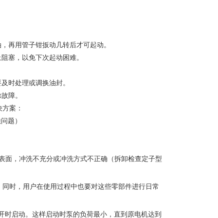
油，再用管子钳扳动几转后才可起动。
止阻塞，以免下次起动困难。
要及时处理或调换油封。
除故障。
决方案：
蚀问题）
内表面，冲洗不充分或冲洗方式不正确（拆卸检查定子型
。同时，用户在使用过程中也要对这些零部件进行日常
开时启动。这样启动时泵的负荷最小，直到原电机达到