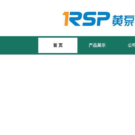
首 页
产品展示
公