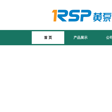
首 页
产品展示
公