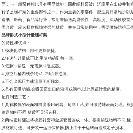
面，与一般泵种相比具有明显优势，因此螺杆泵被广泛应用在出砂井和
转子是螺杆泵的重要部件之一。作为重要的零部件，应注意日常维护以
造纸、医药、食品等行业，常用来输送高腐蚀性、高粘度、流动性较差
类介质，应选择耐腐蚀性强的材质，并在日常使用中，需要做好防护工
品牌卧式小型计量螺杆泵
的特性和优点：
1.模块化结构，部件更换便捷。
2.转速与计量成正比,重复精确到每一滴。
3.低脉冲输送，无需脉冲阻尼器。
4.排空后桶内残余物<1-2%介质总量。
5.不会出现压力或流量间断现象。
6.具有回吸功能,会吸回泵出口的液滴或滴串,以此保证计量的精度。
配件制造工艺：
1.具有极低的表面粗糙度采用耐磨、耐腐工艺,并可做特殊表面处理。根
输送物料不同,材质可灵活选择。
2.两端密封翻边将橡胶衬套和金属套管连成一体。根据输送物料不同,橡
胶材质可选。可安装干运行保护器,防止由于干运转而造成定子损坏。