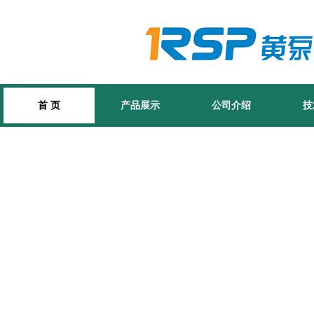
首 页
产品展示
公司介绍
技