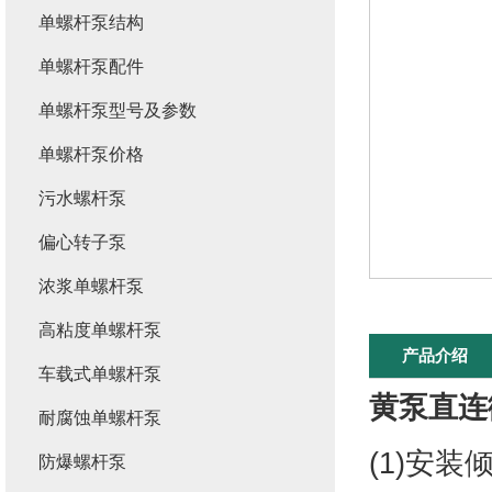
单螺杆泵结构
单螺杆泵配件
单螺杆泵型号及参数
单螺杆泵价格
污水螺杆泵
偏心转子泵
浓浆单螺杆泵
高粘度单螺杆泵
产品介绍
车载式单螺杆泵
黄泵直连
耐腐蚀单螺杆泵
(1)安
防爆螺杆泵