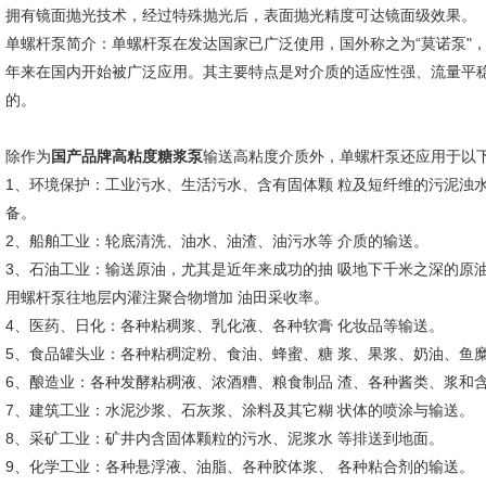
拥有镜面抛光技术，经过特殊抛光后，表面抛光精度可达镜面级效果。
单螺杆泵简介：单螺杆泵在发达国家已广泛使用，国外称之为“莫诺泵"，
年来在国内开始被广泛应用。其主要特点是对介质的适应性强、流量平
的。
除作为
国产
品牌
高粘度糖浆泵
输送高粘度介质外，单螺杆泵还应用于以
1、环境保护：工业污水、生活污水、含有固体颗 粒及短纤维的污泥浊
备。
2、船舶工业：轮底清洗、油水、油渣、油污水等 介质的输送。
3、石油工业：输送原油，尤其是近年来成功的抽 吸地下千米之深的原
用螺杆泵往地层内灌注聚合物增加 油田采收率。
4、医药、日化：各种粘稠浆、乳化液、各种软膏 化妆品等输送。
5、食品罐头业：各种粘稠淀粉、食油、蜂蜜、糖 浆、果浆、奶油、鱼
6、酿造业：各种发酵粘稠液、浓酒糟、粮食制品 渣、各种酱类、浆和
7、建筑工业：水泥沙浆、石灰浆、涂料及其它糊 状体的喷涂与输送。
8、采矿工业：矿井内含固体颗粒的污水、泥浆水 等排送到地面。
9、化学工业：各种悬浮液、油脂、各种胶体浆、 各种粘合剂的输送。