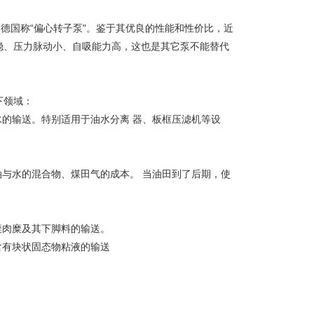
德国称“偏心转子泵"。鉴于其优良的性能和性价比，近
稳、压力脉动小、自吸能力高，这也是其它泵不能替代
下领域：
水的输送。特别适用于油水分离 器、板框压滤机等设
油与水的混合物、煤田气的成本。 当油田到了后期，使
糜肉糜及其下脚料的输送。
含有块状固态物粘液的输送