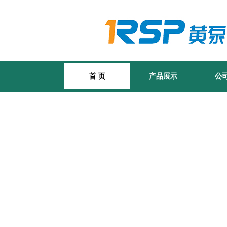
首 页
产品展示
公