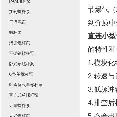
PAM加药泵
节爆气（
加药螺杆泵
到介质中
干污泥泵
螺杆泵
直连小型
污泥螺杆泵
的特性和
不锈钢螺杆泵
1.模块
卧式单螺杆泵
2.转速
G型单螺杆泵
轴承座式单螺杆泵
3.低脉
直连式单螺杆泵
4.排空
计量螺杆泵
5.不会
立式螺杆泵