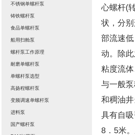
不锈钢单螺杆泵
心螺杆(
铸铁螺杆泵
状，分别
食品单螺杆泵
部流速低
船用扫舱泵
动。除此
螺杆泵工作原理
耐磨单螺杆泵
粘度流体
单螺杆泵选型
与一般泵
高扬程螺杆泵
和稠油井
变频调速单螺杆泵
进料泵
具有自吸
国产螺杆泵
8．5米