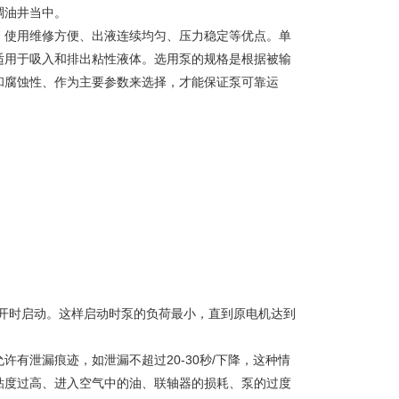
稠油井当中。
、使用维修方便、出液连续均匀、压力稳定等优点。单
适用于吸入和排出粘性液体。选用泵的规格是根据被输
和腐蚀性、作为主要参数来选择，才能保证泵可靠运
开时启动。这样启动时泵的负荷最小，直到原电机达到
有泄漏痕迹，如泄漏不超过20-30秒/下降，这种情
粘度过高、进入空气中的油、联轴器的损耗、泵的过度