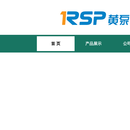
首 页
产品展示
公