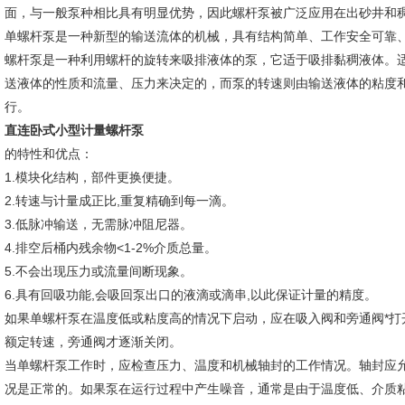
面，与一般泵种相比具有明显优势，因此螺杆泵被广泛应用在出砂井和
单螺杆泵是一种新型的输送流体的机械，具有结构简单、工作安全可靠
螺杆泵是一种利用螺杆的旋转来吸排液体的泵，它适于吸排黏稠液体。
送液体的性质和流量、压力来决定的，而泵的转速则由输送液体的粘度
行。
直连卧式小型计量螺杆泵
的特性和优点：
1.模块化结构，部件更换便捷。
2.转速与计量成正比,重复精确到每一滴。
3.低脉冲输送，无需脉冲阻尼器。
4.排空后桶内残余物<1-2%介质总量。
5.不会出现压力或流量间断现象。
6.具有回吸功能,会吸回泵出口的液滴或滴串,以此保证计量的精度。
如果单螺杆泵在温度低或粘度高的情况下启动，应在吸入阀和旁通阀*打
额定转速，旁通阀才逐渐关闭。
当单螺杆泵工作时，应检查压力、温度和机械轴封的工作情况。轴封应允许
况是正常的。如果泵在运行过程中产生噪音，通常是由于温度低、介质