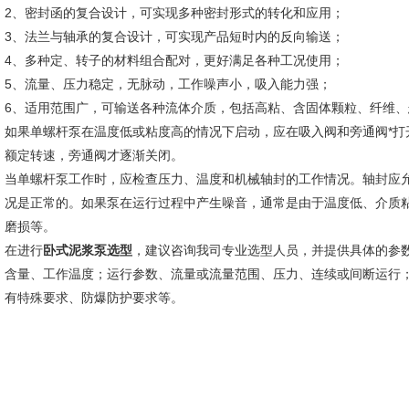
2、密封函的复合设计，可实现多种密封形式的转化和应用；
3、法兰与轴承的复合设计，可实现产品短时内的反向输送；
4、多种定、转子的材料组合配对，更好满足各种工况使用；
5、流量、压力稳定，无脉动，工作噪声小，吸入能力强；
6、适用范围广，可输送各种流体介质，包括高粘、含固体颗粒、纤维、
如果单螺杆泵在温度低或粘度高的情况下启动，应在吸入阀和旁通阀*打
额定转速，旁通阀才逐渐关闭。
当单螺杆泵工作时，应检查压力、温度和机械轴封的工作情况。轴封应允许
况是正常的。如果泵在运行过程中产生噪音，通常是由于温度低、介质
磨损等。
在进行
卧式
泥浆泵选型
，建议咨询我司专业选型人员，并提供具体的参
含量、工作温度；运行参数、流量或流量范围、压力、连续或间断运行
有特殊要求、防爆防护要求等。