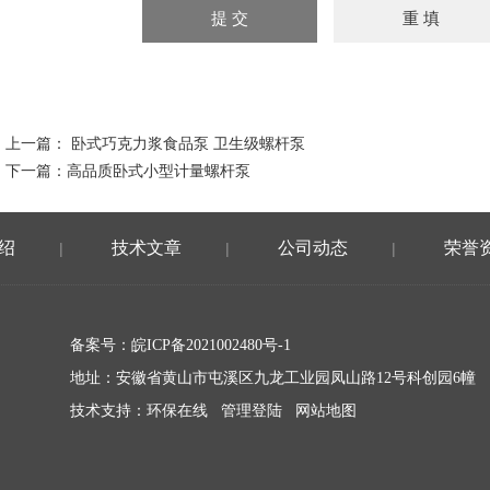
上一篇：
卧式巧克力浆食品泵 卫生级螺杆泵
下一篇：
高品质卧式小型计量螺杆泵
绍
技术文章
公司动态
荣誉
|
|
|
备案号：
皖ICP备2021002480号-1
地址：安徽省黄山市屯溪区九龙工业园凤山路12号科创园6幢
技术支持：
环保在线
管理登陆
网站地图