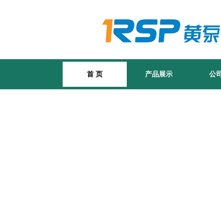
首 页
产品展示
公