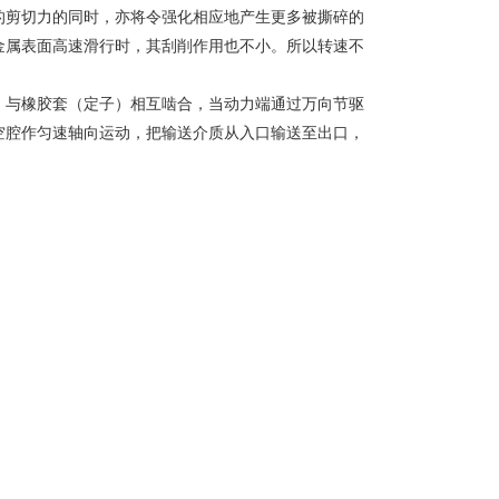
的剪切力的同时，亦将令强化相应地产生更多被撕碎的
金属表面高速滑行时，其刮削作用也不小。所以转速不
）与橡胶套（定子）相互啮合，当动力端通过万向节驱
空腔作匀速轴向运动，把输送介质从入口输送至出口，