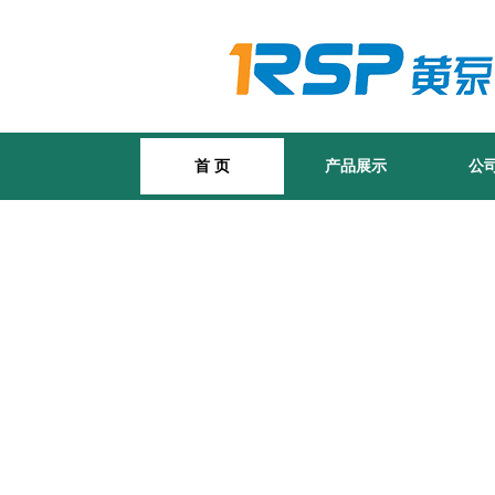
首 页
产品展示
公