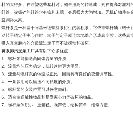
料的大得多。在注塑这些塑料时，如果用高的转速成，则在提高对塑料
纤维，被撕碎的纤维含有锋利末端，令磨损力大为增加。无机矿物质在
宜调得太高。
螺杆泵是一种基于阿基米德螺旋泵衍生的容积泵，它依靠螺杆轴（转子
动转子绕定子中心作时，转子与定子就连续地啮合形成真空腔，这些真
吸入真空腔内的介质流过定子而不被搅动和破坏。
黄泵排污泥泵工厂
具有以下众多优点，
1、螺杆泵能输送高固体含量的介质。
2、流量均匀压力稳定，低转速时更为明显。
3、流量与螺杆泵的转速成正比，因而具有良好的变量调节性。
4、一泵多用可以输送不同粘度的介质。
5、螺杆泵的安装位置可以任意倾斜。
6、适合输送敏性物品和易受离心力等破坏的物品。
7、螺杆泵体积小，重量轻、噪声低，结构简单，维修方便。