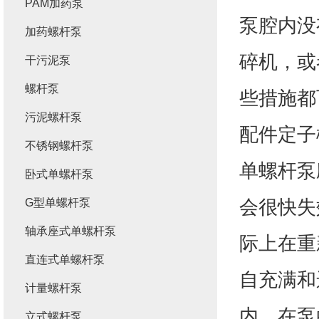
PAM加药泵
泵腔内没
加药螺杆泵
碎机，或
干污泥泵
螺杆泵
些措施都
污泥螺杆泵
配件定子
不锈钢螺杆泵
单螺杆泵
卧式单螺杆泵
会很快失
G型单螺杆泵
轴承座式单螺杆泵
际上在重
直连式单螺杆泵
自充满和
计量螺杆泵
内，在泵
立式螺杆泵