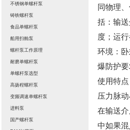
不锈钢单螺杆泵
同物理、
铸铁螺杆泵
括：输送
食品单螺杆泵
度；运行
船用扫舱泵
环境：卧
螺杆泵工作原理
耐磨单螺杆泵
爆防护要
单螺杆泵选型
使用特点
高扬程螺杆泵
压力脉动
变频调速单螺杆泵
进料泵
在输送介
国产螺杆泵
中如果混