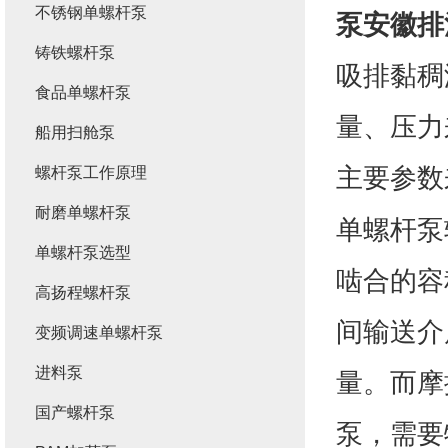
不锈钢单螺杆泵
泵
安徽
排
铸铁螺杆泵
吸排黏稠
食品单螺杆泵
量、压力
船用扫舱泵
主要参数
螺杆泵工作原理
耐磨单螺杆泵
单螺杆泵
单螺杆泵选型
啮合的容
高扬程螺杆泵
间输送介
变频调速单螺杆泵
进料泵
量。而摩
国产螺杆泵
泵，需要