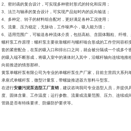
2、密封函的复合设计，可实现多种密封形式的转化和应用；
3、法兰与轴承的复合设计，可实现产品短时内的反向输送；
4、多种定、转子的材料组合配对，更好满足各种工况使用；
5、流量、压力稳定，无脉动，工作噪声小，吸入能力强；
6、适用范围广，可输送各种流体介质，包括高粘、含固体颗粒、纤维、
螺杆泵工作原理：螺杆泵主要依靠螺杆与螺杆啮合形成的工作空间容积
套的紧密配合，在泵的吸入口和排出口之间，就会被分隔成一个或多个
的吸入端不断形成，将吸入室中的液体封入其中，沿螺杆轴向连续地推
向前推进的情形那样。
黄泵单螺杆泵有限公司为专业的单螺杆泵生产厂家，目前主营四大系列
承座式单螺杆泵，微型计量泵，带螺旋推进器方形料斗型泵。
在进行
安徽
污泥泵选型工厂直销
，建议咨询我司专业选型人员，并提供
度、固体含量、工作温度；运行参数、流量或流量范围、压力、连续或
管路是否有特殊要求、防爆防护要求等。