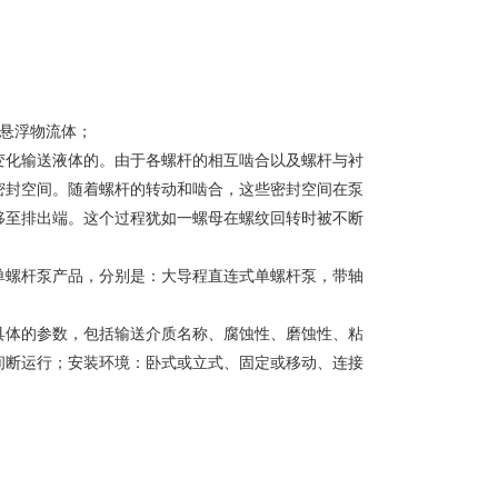
悬浮物流体；
变化输送液体的。由于各螺杆的相互啮合以及螺杆与衬
密封空间。随着螺杆的转动和啮合，这些密封空间在泵
移至排出端。这个过程犹如一螺母在螺纹回转时被不断
单螺杆泵产品，分别是：大导程直连式单螺杆泵，带轴
具体的参数，包括输送介质名称、腐蚀性、磨蚀性、粘
间断运行；安装环境：卧式或立式、固定或移动、连接