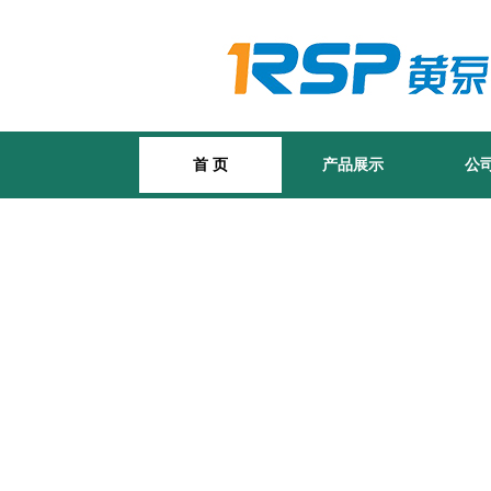
首 页
产品展示
公