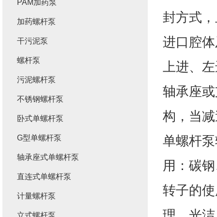
PAM加药泵
封方式，
加药螺杆泵
进口腔体
干污泥泵
螺杆泵
上进、左
污泥螺杆泵
轴承座或
不锈钢螺杆泵
构，当减
卧式单螺杆泵
单螺杆泵
G型单螺杆泵
轴承座式单螺杆泵
用：碳钢
直连式单螺杆泵
转子的使
计量螺杆泵
理，光洁
立式螺杆泵