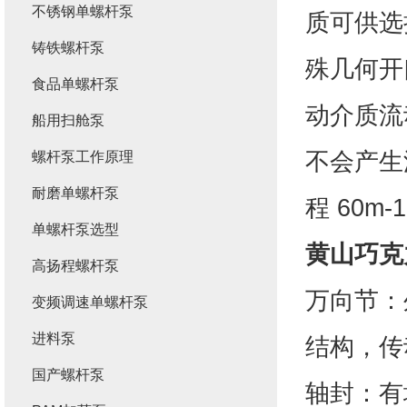
不锈钢单螺杆泵
质可供选
铸铁螺杆泵
殊几何开
食品单螺杆泵
动介质流
船用扫舱泵
不会产生
螺杆泵工作原理
耐磨单螺杆泵
程 60
单螺杆泵选型
黄山
巧克
高扬程螺杆泵
万向节：
变频调速单螺杆泵
进料泵
结构，传
国产螺杆泵
轴封：有