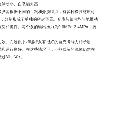
力脉动小、自吸能力高；
橡胶套根据不同的工况和介质特点，有多种橡胶材质可
口，分别形成了单独的密封容器。介质从轴向均匀地推动
搅拌。每个泵的输出压力为0.6MPa-2.4MPa，扬
失效。而这似乎和螺杆泵有很好的自充满能力相矛盾，
满和运行良好。在这些情况下，一些残留的流体仍然在
0~ 60s。