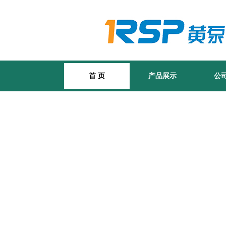
首 页
产品展示
公