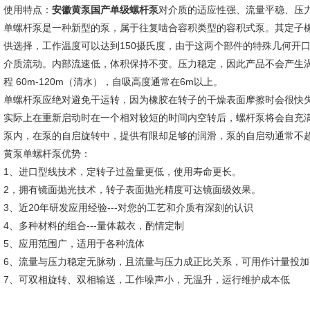
使用特点：
安徽黄泵
国产
单级螺杆泵
对介质的适应性强、流量平稳、压
单螺杆泵是一种新型的泵，属于往复啮合容积类型的容积式泵。其定子
供选择，工作温度可以达到150摄氏度，由于这两个部件的特殊几何开
介质流动。内部流速低，体积保持不变。压力稳定，因此产品不会产生涡旋和
程 60m-120m（清水），自吸高度通常在6m以上。
单螺杆泵应绝对避免干运转，因为橡胶在转子的干燥表面摩擦时会很快
实际上在重新启动时在一个相对较短的时间内空转后，螺杆泵将会自充
泵内，在泵的自启旋转中，提供有限却足够的润滑，泵的自启动通常不超过3
黄泵单螺杆泵优势：
1、进口型线技术，定转子过盈量更低，使用寿命更长。
2，拥有镜面抛光技术，转子表面抛光精度可达镜面级效果。
3、近20年研发应用经验---对您的工艺和介质有深刻的认识
4、多种材料的组合---量体裁衣，酌情定制
5、应用范围广，适用于各种流体
6、流量与压力稳定无脉动，且流量与压力成正比关系，可用作计量投加
7、可双相旋转、双相输送，工作噪声小，无温升，运行维护成本低