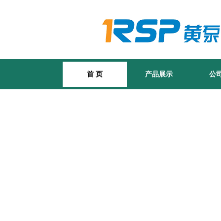
首 页
产品展示
公