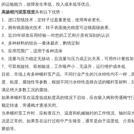
的运输能力，故障发生率低，投入成本低等优点。
高扬程污泥泵现货
具有以下优势：
1、进口型线技术，定转子过盈量更低，使用寿命更长。
2，拥有镜面抛光技术，转子表面抛光精度可达镜面级效果。
3、近20年研发应用经验---对您的工艺和介质有深刻的认识
4、多种材料的组合---量体裁衣，酌情定制
5、应用范围广，适用于各种流体
6、流量与压力稳定无脉动，且流量与压力成正比关系，可用作计量投加
7、可双相旋转、双相输送，工作噪声小，无温升，运行维护成本低
目前，市场上有多种螺杆泵产品。不同行业产生的污水特性均不一样，因
度、粘度、腐蚀性等参数，根据不同污水特性选择合适的螺杆泵材料，
满足绝大多数工况的腐蚀。
如果单螺杆泵在温度低或粘度高的情况下启动，应在吸入阀和旁通阀*打
额定转速，旁通阀才逐渐关闭。
当单螺杆泵工作时，应检查压力、温度和机械轴封的工作情况。轴封应允许
况是正常的。如果泵在运行过程中产生噪音，通常是由于温度低、介质
磨损等。