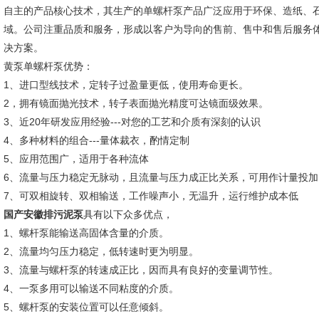
自主的产品核心技术，其生产的单螺杆泵产品广泛应用于环保、造纸、
域。公司注重品质和服务，形成以客户为导向的售前、售中和售后服务
决方案。
黄泵单螺杆泵优势：
1、进口型线技术，定转子过盈量更低，使用寿命更长。
2，拥有镜面抛光技术，转子表面抛光精度可达镜面级效果。
3、近20年研发应用经验---对您的工艺和介质有深刻的认识
4、多种材料的组合---量体裁衣，酌情定制
5、应用范围广，适用于各种流体
6、流量与压力稳定无脉动，且流量与压力成正比关系，可用作计量投加
7、可双相旋转、双相输送，工作噪声小，无温升，运行维护成本低
国产安徽
排污泥泵
具有以下众多优点，
1、螺杆泵能输送高固体含量的介质。
2、流量均匀压力稳定，低转速时更为明显。
3、流量与螺杆泵的转速成正比，因而具有良好的变量调节性。
4、一泵多用可以输送不同粘度的介质。
5、螺杆泵的安装位置可以任意倾斜。