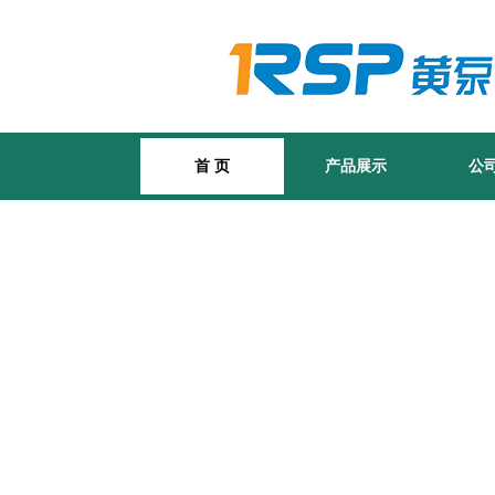
首 页
产品展示
公