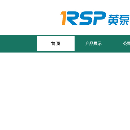
首 页
产品展示
公