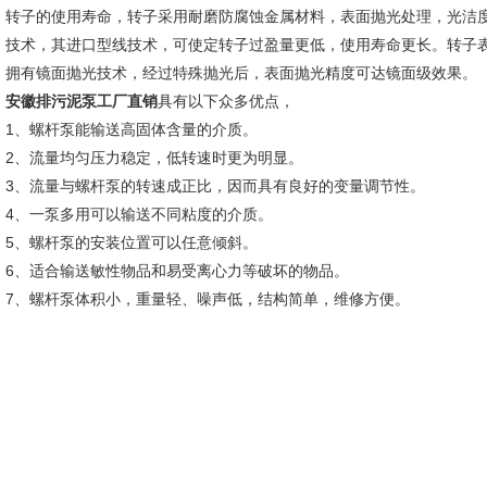
转子的使用寿命，转子采用耐磨防腐蚀金属材料，表面抛光处理，光洁
技术，其进口型线技术，可使定转子过盈量更低，使用寿命更长。转子表
拥有镜面抛光技术，经过特殊抛光后，表面抛光精度可达镜面级效果。
安徽
排污泥泵工厂直销
具有以下众多优点，
1、螺杆泵能输送高固体含量的介质。
2、流量均匀压力稳定，低转速时更为明显。
3、流量与螺杆泵的转速成正比，因而具有良好的变量调节性。
4、一泵多用可以输送不同粘度的介质。
5、螺杆泵的安装位置可以任意倾斜。
6、适合输送敏性物品和易受离心力等破坏的物品。
7、螺杆泵体积小，重量轻、噪声低，结构简单，维修方便。