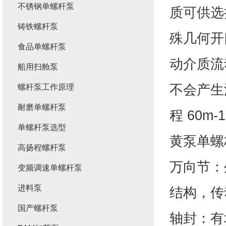
不锈钢单螺杆泵
质可供选
铸铁螺杆泵
殊几何开
食品单螺杆泵
动介质流
船用扫舱泵
不会产生
螺杆泵工作原理
耐磨单螺杆泵
程 60
单螺杆泵选型
黄泵单螺
高扬程螺杆泵
万向节：
变频调速单螺杆泵
进料泵
结构，传
国产螺杆泵
轴封：有