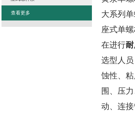
大系列单
查看更多
座式单螺
在进行
耐
选型人员
蚀性、粘
围、压力
动、连接