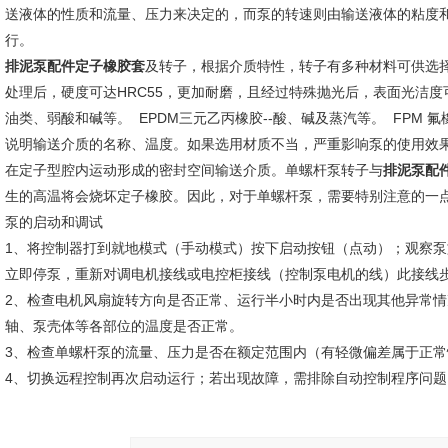
送液体的性质和流量、压力来决定的，而泵的转速则由输送液体的粘度
行。
排泥泵配件定子橡胶套
及转子，根据介质特性，转子有多种材料可供选择（40
处理后，硬度可达HRC55，更加耐磨，且经过特殊抛光后，表面光洁度可达
油类、弱酸和碱等。 EPDM三元乙丙橡胶--酸、碱及蒸汽等。 FPM 
说明输送介质的名称、温度。如果选用材质不当，严重影响泵的使用效
在定子型腔内运动形成的密封空间输送介质。单螺杆泵转子与
排泥泵配
生的高温将会烧坏定子橡胶。因此，对于单螺杆泵，需要特别注意的一
泵的启动和调试
1、将控制器打到就地模式（手动模式）按下启动按钮（点动）；观察
立即停泵，重新对调电机接线或电控柜接线（控制泵电机的线）此接线
2、检查电机风扇旋转方向是否正常、运行半小时内是否出现其他异常
轴、泵壳体等各部位的温度是否正常。
3、检查单螺杆泵的流量、压力是否在额定范围内（有轻微偏差属于正常
4、切换远程控制再次启动运行；若出现故障，需排除自动控制程序问题