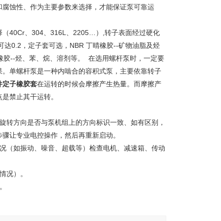
和腐蚀性、作为主要参数来选择，才能保证泵可靠运
Cr、304、316L、2205…）,转子表面经过硬化
0.2，定子套可选，NBR 丁晴橡胶--矿物油脂及烃
氟橡胶--烃、苯、烷、溶剂等。 在选用螺杆泵时，一定要
果。单螺杆泵是一种内啮合的容积式泵，主要依靠转子
件定子橡胶套
在运转的时候会摩擦产生热量。而摩擦产
点是禁止其干运转。
泵旋转方向是否与泵机组上的方向标识一致、如有区别，
步骤让专业电控操作，然后再重新启动。
情况（如振动、噪音、超载等）检查电机、减速箱、传动
情况）。
。