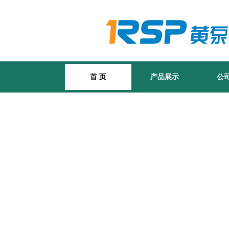
首 页
产品展示
公