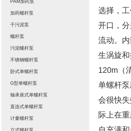
PAM加药泵
选择，工
加药螺杆泵
开口，分
干污泥泵
螺杆泵
流动。内
污泥螺杆泵
生涡旋和搅
不锈钢螺杆泵
120m
卧式单螺杆泵
单螺杆泵
G型单螺杆泵
轴承座式单螺杆泵
会很快失
直连式单螺杆泵
际上在重
计量螺杆泵
自充满和
立式螺杆泵