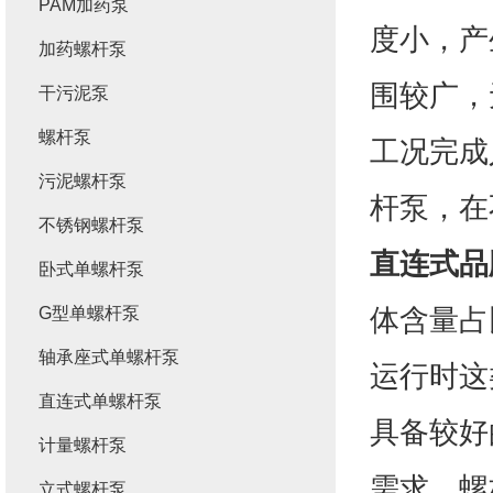
PAM加药泵
度小，产
加药螺杆泵
围较广，
干污泥泵
螺杆泵
工况完成
污泥螺杆泵
杆泵，在
不锈钢螺杆泵
直连式品
卧式单螺杆泵
体含量占
G型单螺杆泵
轴承座式单螺杆泵
运行时这
直连式单螺杆泵
具备较好
计量螺杆泵
需求，螺
立式螺杆泵