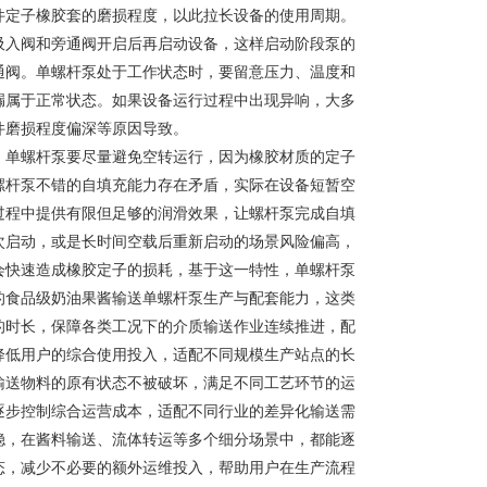
件定子橡胶套的磨损程度，以此拉长设备的使用周期。
吸入阀和旁通阀开启后再启动设备，这样启动阶段泵的
通阀。单螺杆泵处于工作状态时，要留意压力、温度和
漏属于正常状态。如果设备运行过程中出现异响，大多
件磨损程度偏深等原因导致。
，单螺杆泵要尽量避免空转运行，因为橡胶材质的定子
螺杆泵不错的自填充能力存在矛盾，实际在设备短暂空
过程中提供有限但足够的润滑效果，让螺杆泵完成自填
次启动，或是长时间空载后重新启动的场景风险偏高，
会快速造成橡胶定子的损耗，基于这一特性，单螺杆泵
的食品级奶油果酱输送单螺杆泵生产与配套能力，这类
的时长，保障各类工况下的介质输送作业连续推进，配
降低用户的综合使用投入，适配不同规模生产站点的长
输送物料的原有状态不被破坏，满足不同工艺环节的运
逐步控制综合运营成本，适配不同行业的差异化输送需
稳，在酱料输送、流体转运等多个细分场景中，都能逐
态，减少不必要的额外运维投入，帮助用户在生产流程