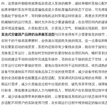
内，这类操作都能有效降低杂质进入泵体的概率，减轻单螺杆泵核心配
如果单螺杆泵在环境温度偏低或是介质粘度偏高的状态下启动，可先将
负载处于较低水平，等到驱动电机达到常规运转转速后，再逐步关闭旁
机械轴封的运行情况，轴封允许存在少量渗漏痕迹，在合理区间内的渗
是环境温度偏低、介质粘度过高、介质混入空气、联轴器出现损耗、部
直连式安徽国产品牌奶油果酱泵选型
与日常使用有不少需要留意的细节
在转子的干燥表面摩擦时，会快速出现损耗失效的情况。这一点看似和
转后重新启动的场景里，泵腔内还留存有少量残余流体，能在转子旋转
充恢复正常运行，这类短时空转的时长要控制在合理区间内。螺杆泵初
启动前建议手动转动部件完成盘车操作，否则在全干燥的状态下空转，
日常运行过程中要做好管控，避免出现长时间干运转的情况。依托成熟
设备可快速响应不同区域食品加工行业的使用需求，减少设备停机等待
套的全流程服务也能覆盖从选型适配、安装调试到后续运维的全周期，
期运行需求，减少介质输送过程中出现的剪切、破乳等异常情况，保障
行标准，降低整体运维的人力与物料投入，帮助用户在长期使用过程中
求，减少设备故障带来的额外损耗，让整套输送系统的运行状态保持平
步适配不同用户的实际使用习惯，在长期运行过程中维持稳定的输出状