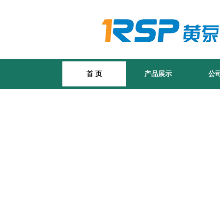
首 页
产品展示
公