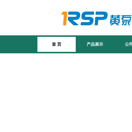
首 页
产品展示
公