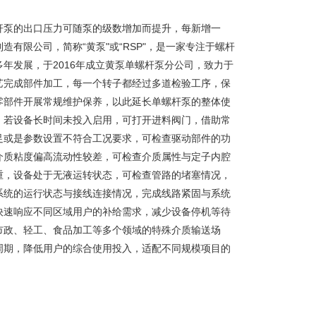
杆泵的出口压力可随泵的级数增加而提升，每新增一
有限公司，简称“黄泵"或“RSP"，是一家专注于螺杆
年发展，于2016年成立黄泵单螺杆泵分公司，致力于
艺完成部件加工，每一个转子都经过多道检验工序，保
零部件开展常规维护保养，以此延长单螺杆泵的整体使
，若设备长时间未投入启用，可打开进料阀门，借助常
足或是参数设置不符合工况要求，可检查驱动部件的功
介质粘度偏高流动性较差，可检查介质属性与定子内腔
重，设备处于无液运转状态，可检查管路的堵塞情况，
系统的运行状态与接线连接情况，完成线路紧固与系统
快速响应不同区域用户的补给需求，减少设备停机等待
市政、轻工、食品加工等多个领域的特殊介质输送场
周期，降低用户的综合使用投入，适配不同规模项目的