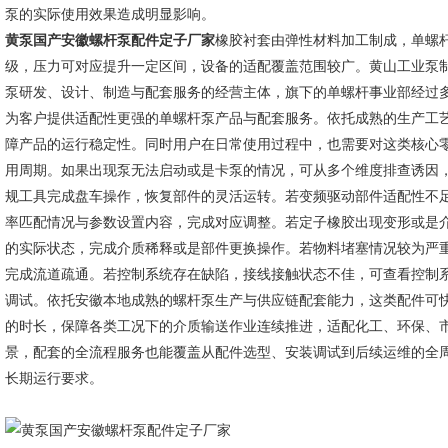
泵的实际使用效果造成明显影响。
黄泵国产安徽螺杆泵配件定子厂家
橡胶衬套由弹性材料加工制成，单螺
级，压力可对应提升一定区间，设备的适配覆盖范围较广。黄山工业泵制造
泵研发、设计、制造与配套服务的经营主体，旗下的单螺杆事业部经过多
为客户提供适配性更强的单螺杆泵产品与配套服务。依托成熟的生产工
障产品的运行稳定性。同时用户在日常使用过程中，也需要对这类核心
用周期。如果出现泵无法启动或是卡泵的情况，可从多个维度排查诱因
规工具完成盘车操作，恢复部件的灵活运转。若变频驱动部件适配性不
率匹配情况与参数设置内容，完成对应调整。若定子橡胶出现变形或是
的实际状态，完成介质稀释或是部件更换操作。若物料堵塞情况较为严
完成流道疏通。若控制系统存在缺陷，接线接触状态不佳，可查看控制
调试。依托安徽本地成熟的螺杆泵生产与供应链配套能力，这类配件可
的时长，保障各类工况下的介质输送作业连续推进，适配化工、环保、
景，配套的全流程服务也能覆盖从配件选型、安装调试到后续运维的全
长期运行要求。