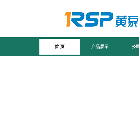
首 页
产品展示
公