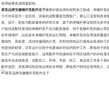
使用效果造成明显影响。
黄泵品牌安徽螺杆泵配件定子
橡胶衬套由弹性材料加工制成，单螺杆泵
力可对应提升一定区间，设备的适配覆盖范围较广。黄山工业泵制造有限公
发、设计、制造与配套服务的经营主体，旗下的单螺杆事业部经过多年发
户提供适配性更强的单螺杆泵产品与配套服务。转子是螺杆泵的核心零
好常规维护，以此延长单螺杆泵的运行周期。单螺杆泵的应用场景覆盖
腐蚀性、高粘度、流动性偏弱的介质，长时间持续运行难免会造成转子
性较强的材质，日常运行过程中也要做好对应的防护工作，降低转子的
泵生产与供应链配套能力，这类配件可快速响应不同区域用户的补给需
输送作业连续推进，适配化工、环保、市政、轻工、食品加工等多个领
配件选型、安装调试到后续运维的全周期，降低用户的综合使用投入，