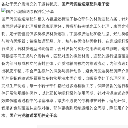
备处于无介质填充的干运转状态。
国产污泥输送泵配件定子套
国产污泥输送泵配件相关内容里还梳理了核心部件的材质适配方案，针
表面经过硬化处理后耐磨表现更好，再搭配特殊抛光工艺处理，表面光
耗。定子套也提供多类橡胶材质选项，丁腈橡胶适配矿物油脂、烃油类
与蒸汽类场景；氟橡胶适配烃、苯、烷与各类溶剂类物料。在完成螺杆
行温度，若材质选型出现偏差，会对设备的实际使用表现造成影响。这
可根据不同工况与介质特点，匹配对应的橡胶材质，适配的运行温度覆
备内部可形成独立的密封腔体，介质沿轴向被均匀推送流动，内部流速
出状态平稳，不会产生额外的涡旋与搅拌动作，避免污泥这类易沉降介
配的高扬程输送场景覆盖多数常规清水类介质，自吸高度处于合理区间
完成生产制造，每一个转子部件都经过多道检验工序，保障设备的运行
件开展常规维护保养，以此延长单螺杆泵的使用周期。针对污泥输送这
效降低输送过程中的堵塞概率，减少不必要的停机维护时长，适配环保
程服务也能覆盖从选型对接、部件更换到后续运维的全周期，降低用户
求。
国产污泥输送泵配件定子套