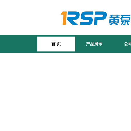
首 页
产品展示
公