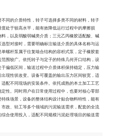
对不同的介质特性，转子可选择多类不同的材料，转子
滑度处于较高水平，能有效降低运行过程中的摩擦损
物料，以及弱酸弱碱类介质；三元乙丙橡胶适配酸、碱
泵选型对接时，需要明确标注输送介质的具体名称与运
类单螺杆泵属于往复啮合结构的容积式泵，定子橡胶套
盖范围较广。依托转子与定子的特殊几何开口结构，设
处于偏低区间，输送过程中介质体积保持稳定，压力输
质出现性状改变。设备可覆盖的输出压力区间较宽，适
，适配不同现场的安装条件。依托成熟的本土加工工艺
稳定性。同时用户在日常使用过程中，也要对核心零部
类特殊场景，设备的整体结构设计贴合物料特性，能有
、市政、轻工等多个领域的污泥输送需求，配套的全流
的综合使用投入，适配不同规模污泥处理项目的输送需