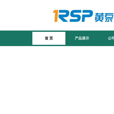
首 页
产品展示
公