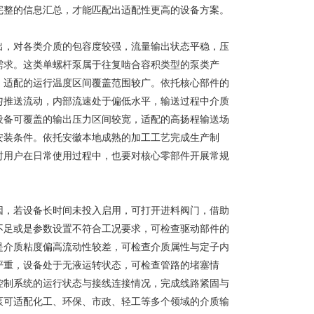
完整的信息汇总，才能匹配出适配性更高的设备方案。
出，对各类介质的包容度较强，流量输出状态平稳，压
需求。这类单螺杆泵属于往复啮合容积类型的泵类产
，适配的运行温度区间覆盖范围较广。依托核心部件的
匀推送流动，内部流速处于偏低水平，输送过程中介质
设备可覆盖的输出压力区间较宽，适配的高扬程输送场
安装条件。依托安徽本地成熟的加工工艺完成生产制
时用户在日常使用过程中，也要对核心零部件开展常规
因，若设备长时间未投入启用，可打开进料阀门，借助
不足或是参数设置不符合工况要求，可检查驱动部件的
是介质粘度偏高流动性较差，可检查介质属性与定子内
严重，设备处于无液运转状态，可检查管路的堵塞情
控制系统的运行状态与接线连接情况，完成线路紧固与
泵可适配化工、环保、市政、轻工等多个领域的介质输