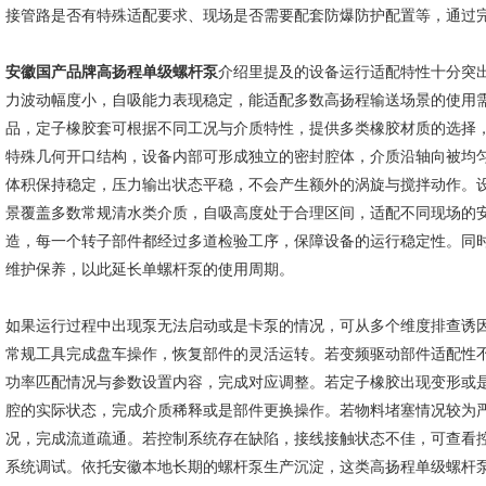
接管路是否有特殊适配要求、现场是否需要配套防爆防护配置等，通过
安徽国产品牌高扬程单级螺杆泵
介绍里提及的设备运行适配特性十分突
力波动幅度小，自吸能力表现稳定，能适配多数高扬程输送场景的使用
品，定子橡胶套可根据不同工况与介质特性，提供多类橡胶材质的选择
特殊几何开口结构，设备内部可形成独立的密封腔体，介质沿轴向被均
体积保持稳定，压力输出状态平稳，不会产生额外的涡旋与搅拌动作。
景覆盖多数常规清水类介质，自吸高度处于合理区间，适配不同现场的
造，每一个转子部件都经过多道检验工序，保障设备的运行稳定性。同
维护保养，以此延长单螺杆泵的使用周期。
如果运行过程中出现泵无法启动或是卡泵的情况，可从多个维度排查诱
常规工具完成盘车操作，恢复部件的灵活运转。若变频驱动部件适配性
功率匹配情况与参数设置内容，完成对应调整。若定子橡胶出现变形或
腔的实际状态，完成介质稀释或是部件更换操作。若物料堵塞情况较为
况，完成流道疏通。若控制系统存在缺陷，接线接触状态不佳，可查看
系统调试。依托安徽本地长期的螺杆泵生产沉淀，这类高扬程单级螺杆