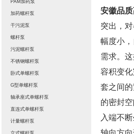
PAM加药泵
安徽品质
加药螺杆泵
突出，对
干污泥泵
螺杆泵
幅度小，
污泥螺杆泵
需求。这
不锈钢螺杆泵
容积变化
卧式单螺杆泵
套之间的
G型单螺杆泵
轴承座式单螺杆泵
的密封空
直连式单螺杆泵
入端不断
计量螺杆泵
轴向方向
立式螺杆泵