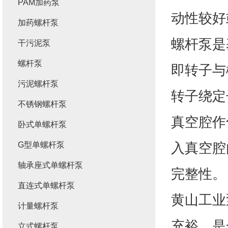
PAM加药泵
动性较好
加药螺杆泵
螺杆泵是
干污泥泵
螺杆泵
即转子与
污泥螺杆泵
转子绕定
不锈钢螺杆泵
真空腔作
卧式单螺杆泵
入真空腔
G型单螺杆泵
轴承座式单螺杆泵
完整性。
直连式单螺杆泵
黄山工业
计量螺杆泵
充裕，是
立式螺杆泵