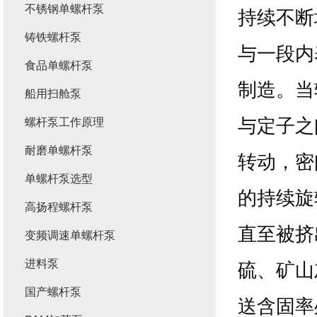
不锈钢单螺杆泵
持续不断
铸铁螺杆泵
与一段内
食品单螺杆泵
制造。当
船用扫舱泵
与定子之
螺杆泵工作原理
耐磨单螺杆泵
转动，密
单螺杆泵选型
的持续旋
高扬程螺杆泵
直至被挤
变频调速单螺杆泵
进料泵
硫、矿山
国产螺杆泵
送含固率