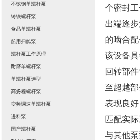
不锈钢单螺杆泵
个密封工
铸铁螺杆泵
出端逐步
食品单螺杆泵
的啮合配
船用扫舱泵
该设备具
螺杆泵工作原理
耐磨单螺杆泵
回转部件
单螺杆泵选型
至超越部
高扬程螺杆泵
表现良好
变频调速单螺杆泵
进料泵
匹配实际
国产螺杆泵
与其他泵