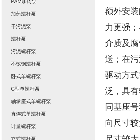
PAM加药泵
额外安装
加药螺杆泵
力更强；
干污泥泵
螺杆泵
介质及腐
污泥螺杆泵
送；在污
不锈钢螺杆泵
驱动方式
卧式单螺杆泵
泛，具有
G型单螺杆泵
轴承座式单螺杆泵
同基座号
直连式单螺杆泵
向尺寸较
计量螺杆泵
尺寸较大
立式螺杆泵