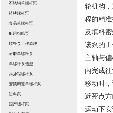
不锈钢单螺杆泵
轮机构，
铸铁螺杆泵
程的精准
食品单螺杆泵
及填料密
船用扫舱泵
该泵的工
螺杆泵工作原理
耐磨单螺杆泵
主轴与偏
单螺杆泵选型
内完成往
高扬程螺杆泵
移动时，
变频调速单螺杆泵
进料泵
近死点方
国产螺杆泵
运动下实