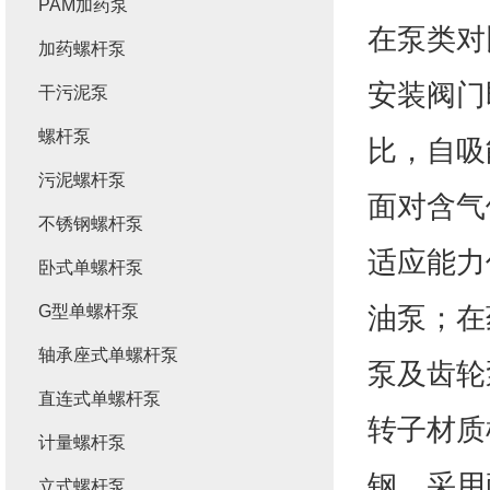
PAM加药泵
在泵类对
加药螺杆泵
安装阀门
干污泥泵
螺杆泵
比，自吸
污泥螺杆泵
面对含气
不锈钢螺杆泵
适应能力
卧式单螺杆泵
油泵；在
G型单螺杆泵
轴承座式单螺杆泵
泵及齿轮
直连式单螺杆泵
转子材质
计量螺杆泵
钢，采用
立式螺杆泵