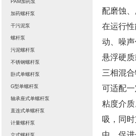
PAM加药泵
配磨蚀、
加药螺杆泵
在运行性
干污泥泵
螺杆泵
动、噪声
污泥螺杆泵
悬浮硬质
不锈钢螺杆泵
三相混合
卧式单螺杆泵
可适配一
G型单螺杆泵
轴承座式单螺杆泵
粘度介质
直连式单螺杆泵
吸，同时
计量螺杆泵
中，促进
立式螺杆泵