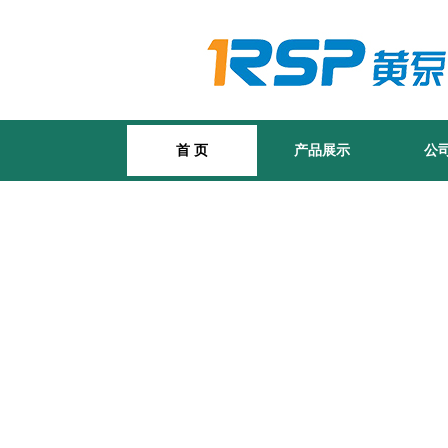
首 页
产品展示
公