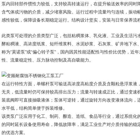
泵内回转部件惯性力较低，支持较高转速运行，在提升输送效率的同时
含气体或污物的介质，减少堵塞风险。运行过程中流量均匀连续，振动
感性较低，保障设备长期稳定运行。结构设计坚实，安装与日常保养流
此类泵可处理的介质类型广泛，包括粘稠浆体、乳化液、工业及生活污
酵粘稠液、高浓度纸浆、短纤维浆料、水泥砂浆、石灰浆、矿井地下水
称为“莫诺泵"或“偏心转子泵"，国内因其性能适配性与性价比优势，近
性、流量稳定性、压力脉动控制及高自吸能力。
在运行特性方面，单螺杆泵可输送高浓度高粘度介质及含颗粒悬浮浆液
无关，低流量时仍可保持较高排出压力；流量与转速成正比，通过变速
装底阀即可直接抽吸液体；泵体可逆转，通过旋转方向改变液体流向，
水平低，结构简单便于拆装维修。
该类泵广泛应用于化工、制药、酿造、造纸、食品等行业，通过系统化
的同时延长设备使用寿命，降低故障率，满足工业生产对介质传输的稳
的优选方案。