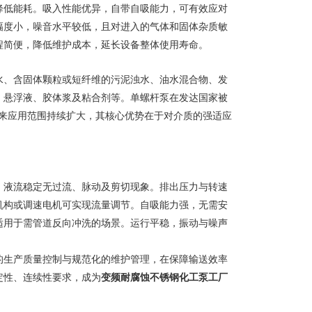
降低能耗。吸入性能优异，自带自吸能力，可有效应对
幅度小，噪音水平较低，且对进入的气体和固体杂质敏
程简便，降低维护成本，延长设备整体使用寿命。
水、含固体颗粒或短纤维的污泥浊水、油水混合物、发
、悬浮液、胶体浆及粘合剂等。单螺杆泵在发达国家被
年来应用范围持续扩大，其核心优势在于对介质的强适应
，液流稳定无过流、脉动及剪切现象。排出压力与转速
机构或调速电机可实现流量调节。自吸能力强，无需安
适用于需管道反向冲洗的场景。运行平稳，振动与噪声
的生产质量控制与规范化的维护管理，在保障输送效率
定性、连续性要求，成为
变频耐腐蚀不锈钢化工泵工厂