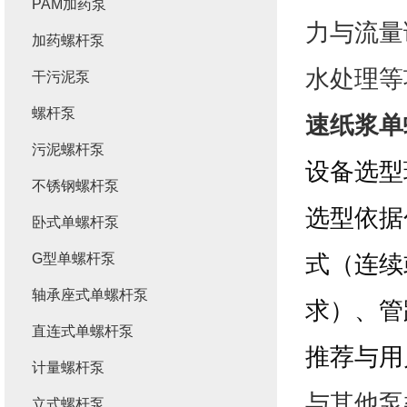
PAM加药泵
力与流量
加药螺杆泵
水处理等
干污泥泵
螺杆泵
速纸浆单
污泥螺杆泵
设备选型
不锈钢螺杆泵
选型依据
卧式单螺杆泵
式（连续
G型单螺杆泵
轴承座式单螺杆泵
求）、管
直连式单螺杆泵
推荐与用
计量螺杆泵
与其他泵
立式螺杆泵