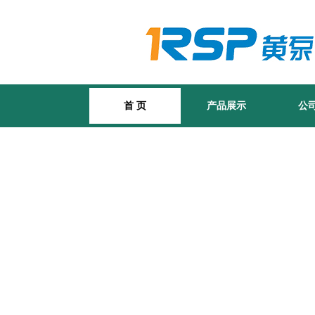
首 页
产品展示
公