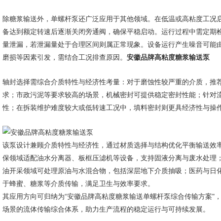
除糖浆输送外，单螺杆泵还广泛应用于其他领域。在低温或高粘度工况
备达到额定转速后逐渐关闭旁通阀，确保平稳启动。运行过程中需定期
量泄漏，若泄漏量处于合理区间则属正常现象。设备运行产生噪音可能
磨损等因素引发，需结合工况排查原因。
安徽品牌高粘度糖浆输送泵
轴封选择需综合介质特性与经济性考量：对于磨蚀性较严重的介质，推
求；市政污泥等要求较高的场景，机械密封可提供稳定密封性能；针对
性；在拆装维护难度较大或低转速工况中，填料密封则更具经济性与操
该泵设计兼顾介质特性与经济性，通过材质选择与结构优化平衡输送效
保领域适配油水分离器、板框压滤机等设备，支持固液分离与废水处理
油开采领域可处理原油与水混合物，包括深层地下介质抽吸；医药与日
于蜂蜜、糖浆等介质传输，满足卫生与效率要求。
其应用方向可归纳为“安徽品牌高粘度糖浆输送单螺杆泵综合传输方案"
场景的流体传输综合体系，助力生产流程的稳定运行与可持续发展。