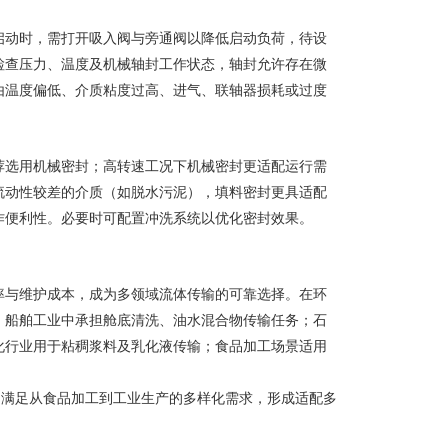
启动时，需打开吸入阀与旁通阀以降低启动负荷，待设
检查压力、温度及机械轴封工作状态，轴封允许存在微
由温度偏低、介质粘度过高、进气、联轴器损耗或过度
荐选用机械密封；高转速工况下机械密封更适配运行需
流动性较差的介质（如脱水污泥），填料密封更具适配
作便利性。必要时可配置冲洗系统以优化密封效果。
率与维护成本，成为多领域流体传输的可靠选择。在环
；船舶工业中承担舱底清洗、油水混合物传输任务；石
化行业用于粘稠浆料及乳化液传输；食品加工场景适用
，满足从食品加工到工业生产的多样化需求，形成适配多