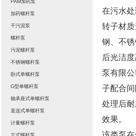
PAM加药泵
在污水处
加药螺杆泵
转子材质
干污泥泵
螺杆泵
钢、不锈
污泥螺杆泵
后光洁度
不锈钢螺杆泵
泵有限公
卧式单螺杆泵
子配合间
G型单螺杆泵
轴承座式单螺杆泵
处理后耐
直连式单螺杆泵
效果。
计量螺杆泵
该类泵在
立式螺杆泵