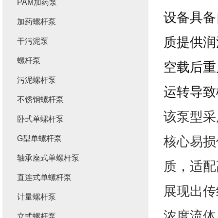
PAM加药泵
设备具备
加药螺杆泵
质提供润
干污泥泵
螺杆泵
空载后重
污泥螺杆泵
运转导致
不锈钢螺杆泵
该泵型采
卧式单螺杆泵
核心易损
G型单螺杆泵
轴承座式单螺杆泵
质，适配
直连式单螺杆泵
展现出传
计量螺杆泵
浓度流体
立式螺杆泵