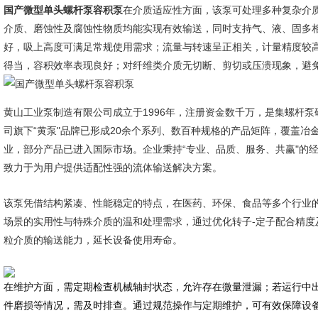
国产微型单头螺杆泵容积泵
在介质适应性方面，该泵可处理多种复杂介
介质、磨蚀性及腐蚀性物质均能实现有效输送，同时支持气、液、固多
好，吸上高度可满足常规使用需求；流量与转速呈正相关，计量精度较
得当，容积效率表现良好；对纤维类介质无切断、剪切或压溃现象，避
黄山工业泵制造有限公司成立于1996年，注册资金数千万，是集螺杆
司旗下“黄泵"品牌已形成20余个系列、数百种规格的产品矩阵，覆盖
业，部分产品已进入国际市场。企业秉持“专业、品质、服务、共赢"的
致力于为用户提供适配性强的流体输送解决方案。
该泵凭借结构紧凑、性能稳定的特点，在医药、环保、食品等多个行业
场景的实用性与特殊介质的温和处理需求，通过优化转子-定子配合精度
粒介质的输送能力，延长设备使用寿命。
在维护方面，需定期检查机械轴封状态，允许存在微量泄漏；若运行中
件磨损等情况，需及时排查。通过规范操作与定期维护，可有效保障设