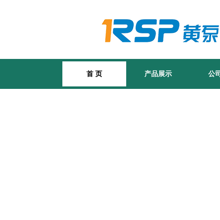
首 页
产品展示
公