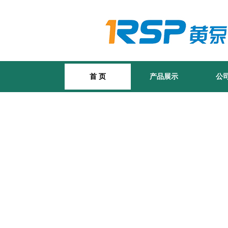
首 页
产品展示
公