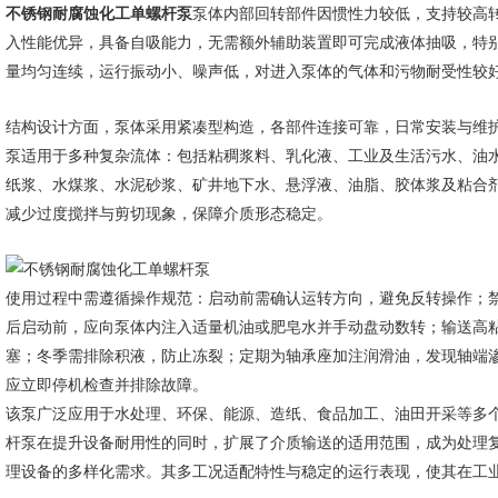
不锈钢耐腐蚀化工单螺杆泵
泵体内部回转部件因惯性力较低，支持较高
入性能优异，具备自吸能力，无需额外辅助装置即可完成液体抽吸，特
量均匀连续，运行振动小、噪声低，对进入泵体的气体和污物耐受性较
结构设计方面，泵体采用紧凑型构造，各部件连接可靠，日常安装与维
泵适用于多种复杂流体：包括粘稠浆料、乳化液、工业及生活污水、油
纸浆、水煤浆、水泥砂浆、矿井地下水、悬浮液、油脂、胶体浆及粘合
减少过度搅拌与剪切现象，保障介质形态稳定。
使用过程中需遵循操作规范：启动前需确认运转方向，避免反转操作；
后启动前，应向泵体内注入适量机油或肥皂水并手动盘动数转；输送高
塞；冬季需排除积液，防止冻裂；定期为轴承座加注润滑油，发现轴端
应立即停机检查并排除故障。
该泵广泛应用于水处理、环保、能源、造纸、食品加工、油田开采等多
杆泵在提升设备耐用性的同时，扩展了介质输送的适用范围，成为处理
理设备的多样化需求。其多工况适配特性与稳定的运行表现，使其在工