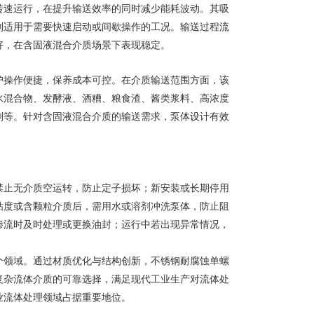
转速运行，在提升输送效率的同时减少能耗波动。其吸
别适用于需要快速启动或间歇操作的工况。输送过程流
好，在含固液混合介质场景下表现稳定。
护操作便捷，保养成本可控。在介质输送范围方面，该
水混合物、发酵液、酒糟、粮食渣、酱类浆料、高浓度
剂等。针对含固液混合介质的输送需求，泵体设计有效
禁止无介质空运转，防止定子损坏；新安装或长期停用
粘度或含颗粒介质后，需用水或溶剂冲洗泵体，防止阻
渗流时及时处理或更换油封；运行中若出现异常情况，
个领域。通过材质优化与结构创新，不锈钢耐腐蚀单螺
复杂流体介质的可靠选择，满足现代工业生产对流体处
业流体处理领域占据重要地位。